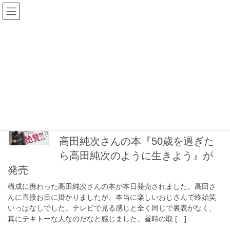
コ
ナ
ン
ビ
テ
ゲ
ン
ー
制作実績
ツ
シ
へ
ョ
ス
ン
HOME
制作実績
キ
に
ッ
移
プ
動
2022年3月14日
制作実績
高田純次さんの本『50歳を過ぎた
ら高田純次のように生きよう』が
発売
構成に携わった高田純次さんの本が本日発売されました。高田さ
んに直接お目に掛かりましたが、本当に楽しいおじさんで終始笑
いっぱなしでした。テレビで見る感じと全く同じで裏表がなく、
真にテキトーな人なのだなと感じました。昼時の取 […]