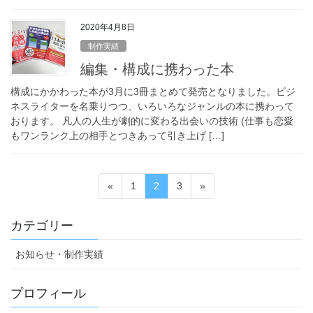
2020年4月8日
制作実績
編集・構成に携わった本
構成にかかわった本が3月に3冊まとめて発売となりました。ビジ
ネスライターを名乗りつつ、いろいろなジャンルの本に携わって
おります。 凡人の人生が劇的に変わる出会いの技術 (仕事も恋愛
もワンランク上の相手とつきあって引き上げ […]
投
固
固
固
«
1
2
3
»
稿
定
定
定
ペ
ペ
ペ
の
カテゴリー
ー
ー
ー
ペ
ジ
ジ
ジ
お知らせ・制作実績
ー
ジ
プロフィール
送