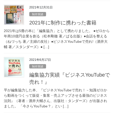
2021年12月31日
制作実績
2021年に制作に携わった書籍
2021年は5冊の本に「編集協力」として携わりました。 ●ゼロから
年商10億円企業を創る（松本剛徹 著／ぱる出版）●会話を整える
（ねづっち 著／主婦の友社）●ビジネスYouTubeで売れ!（酒井大
輔 著／スタンダーズ）● […]
2021年6月17日
制作実績
編集協力実績『ビジネスYouTubeで
売れ！』
平が編集協力した本、『ビジネスYouTubeで売れ！－知識ゼロか
ら動画をつくって販促・集客・売上アップさせる最強のビジネス
法則』（著者：酒井大輔さん、出版社：タンダーズ）が出版され
ました。 「今さらYouTube？」とい […]